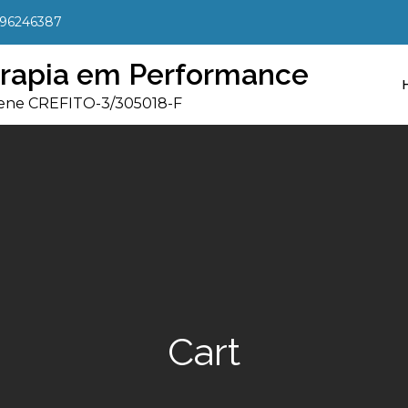
996246387
terapia em Performance
elene CREFITO-3/305018-F
Cart