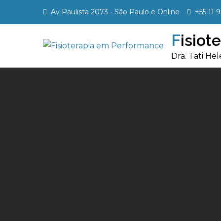
Skip
Av Paulista 2073 - São Paulo e Online
+55 11 
to
content
Fisio
Dra. Tati H