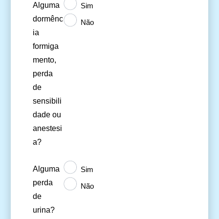
Alguma
Sim
dormênc
Não
ia
formiga
mento,
perda
de
sensibili
dade ou
anestesi
a?
Alguma
Sim
perda
Não
de
urina?