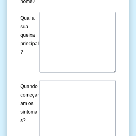
nome?
Qual a
sua
queixa
principal
?
Quando
começar
am os
sintoma
s?