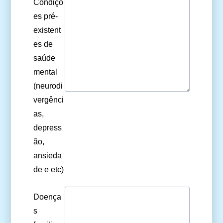
Condiçõ
es pré-
existent
es de
saúde
mental
(neurodi
vergênci
as,
depress
ão,
ansieda
de e etc)
Doença
s