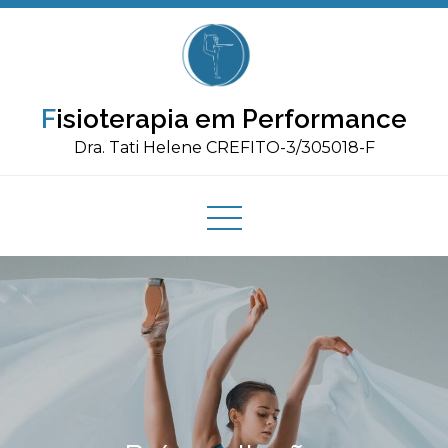
Skip
Av Paulista 2073 - São Paulo e Online
to
+55 11 996246387
content
Fisioterapia em Performance
Search
Dra. Tati Helene CREFITO-3/305018-F
for: