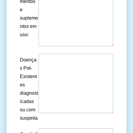
mentos
e
supleme
ntos em
uso:
Doença
s Pré-
Existent
es
diagnost
icadas
ou com
suspeita