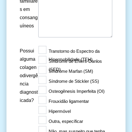
familiare
s em
consang
uíneos
Possui
Transtorno do Espectro da
alguma
Hipermobilidade (TEH)
Síndrome de Ehlers-Danlos
colagen
(SED)
Síndrome Marfan (SM)
odivergê
Síndrome de Stickler (SS)
ncia
Osteogênesis Imperfeita (OI)
diagnost
icada?
Frouxidão ligamentar
Hipermóvel
Outra, específicar
Não, mas suspeito que tenha