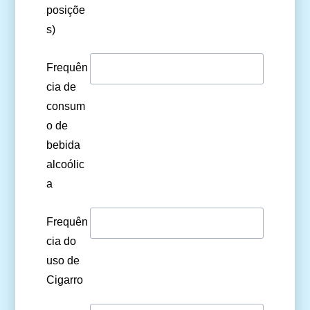
posiçõe
s)
Frequên
cia de
consum
o de
bebida
alcoólic
a
Frequên
cia do
uso de
Cigarro