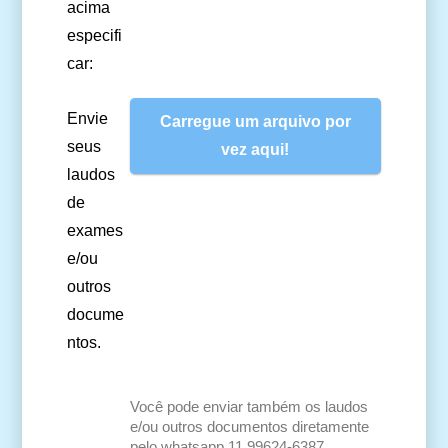
acima
especifi
car:
Envie
Carregue um arquivo por
seus
vez aqui!
laudos
de
exames
e/ou
outros
docume
ntos.
Você pode enviar também os laudos
e/ou outros documentos diretamente
pelo whatsapp 11 99624-6387.