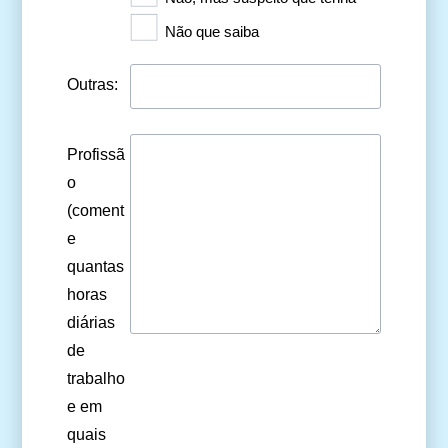
Não que saiba
Outras:
Profissã
o
(coment
e
quantas
horas
diárias
de
trabalho
e em
quais