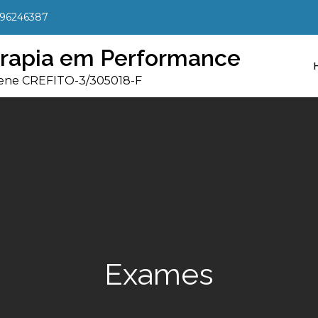
996246387
terapia em Performance
elene CREFITO-3/305018-F
Exames