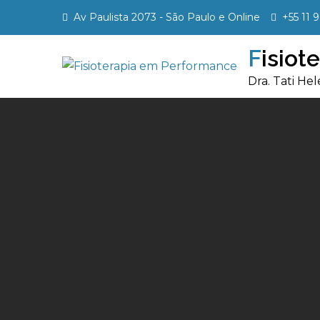
Skip
Av Paulista 2073 - São Paulo e Online
+55 11 
to
content
Fisio
Dra. Tati H